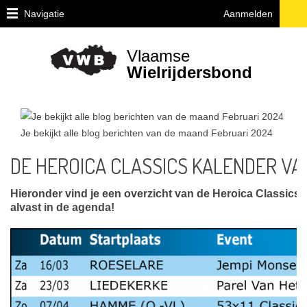
Navigatie
Aanmelden
Home
Vlaamse
Over
Wielrijdersbond
VWB
Juridische
vragen
Je bekijkt alle blog berichten van de maand
Februari 2024
ivm
de
DE HEROICA CLASSICS KALENDER VA
fiets
Provinciale
Hieronder vind je een overzicht van de Heroica Classics i
afgevaardigden
alvast in de agenda!
en
uitleendiensten
Ethiek
/
Integriteit
/