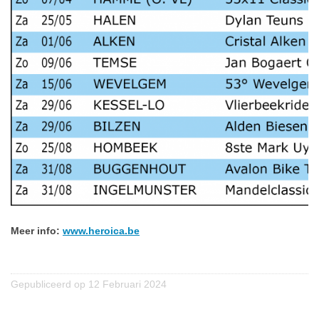
Verkeersregels
Media
&
wedstrijden
Klassementen
Miss
Flandrienne
VWB
Nieuws
Actueel
Meer info:
www.heroica.be
Artikels
Veelgestelde
vragen
Gepubliceerd op 12 Februari 2024
/
FAQ