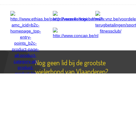
Nog geen lid bij de grootste
wielerbond van Vlaanderen?
SCHRIJF JEZELF EN JE
GEZIN DAN NU IN VOOR
SLECHTS €40
/JAAR
nu inschrijven