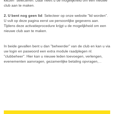
kiezen" selecteren. Daar heeft u de mogelijkheid om een nieuwe
club aan te maken.
Clubvoordelen
2. U bent nog geen lid
: Selecteer op onze website "lid worden".
Downloads
U vult op deze pagina eerst uw persoonlijke gegevens aan.
Tijdens deze activatieprocedure krijgt u de mogelijkheid om een
Contact
nieuwe club aan te maken.
In beide gevallen bent u dan "beheerder" van de club en kan u via
uw login en paswoord een extra module raadplegen nl.
"clubbeheer". Hier kan u nieuwe leden toevoegen, verlengen,
evenementen aanvragen, gezamenlijke betaling opvragen,...