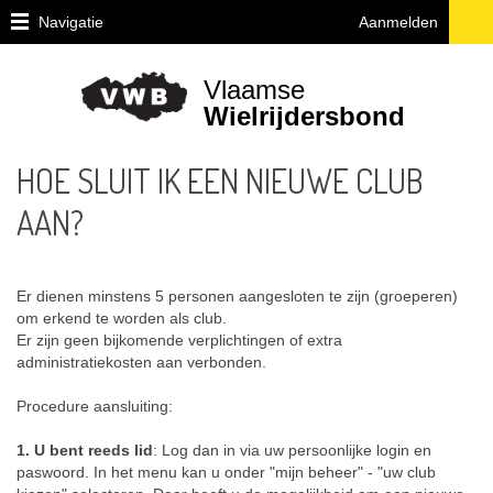
Navigatie
Aanmelden
Home
Vlaamse
Lid
Wielrijdersbond
Worden
HOE SLUIT IK EEN NIEUWE CLUB
Ledenvoordelen
AAN?
Verzekering
Kalender
Er dienen minstens 5 personen aangesloten te zijn (groeperen)
Clubs
om erkend te worden als club.
Er zijn geen bijkomende verplichtingen of extra
Aangesloten
administratiekosten aan verbonden.
clubs
Procedure aansluiting:
Aansluiten
als
1. U bent reeds lid
: Log dan in via uw persoonlijke login en
nieuwe
paswoord. In het menu kan u onder "mijn beheer" - "uw club
club