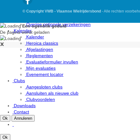
Algemene VWB Verzekering
© Copyright VWB - Vlaamse Wielrijdersbond
- Alle rechten voorbe
Fietsongeval, wat nu
Fietsverzekering omnium & diefstal (optie)
Overige optionele verzekeringen
Een ogenblik geduld
Kalender
De pagina wordt geladen
Kalender
Heroica classics
Afgelastingen
Reglementen
Evaluatieformulier invullen
Mijn evaluaties
Evenement locator
Clubs
Aangesloten clubs
Aansluiten als nieuwe club
Clubvoordelen
Downloads
Contact