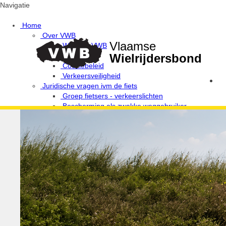
Navigatie
Home
Over VWB
Vlaamse
Waarom VWB
Privacy
Wielrijdersbond
Cookiebeleid
Verkeersveiligheid
Juridische vragen ivm de fiets
Groep fietsers - verkeerslichten
Bescherming als zwakke weggebruiker
Provinciale afgevaardigden en uitleendiensten
Ethiek / Integriteit / Verkeersregels
Fiets Wijs!
Campagne Fietsen in harmonie
De 10 geboden van de wielertoerist / MTB'er
Verkeerswetgeving voor fietsers
Antidoping
Verantwoordelijke Integriteit / Ethiek
Media & wedstrijden
VWB Foto-Challenges
Foto-challenge 2020