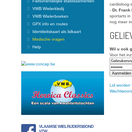
Fietsvriendelijke etablissementen
Finaliste Anouk
cardioloog-
VWB Wielerkledij
Finaliste Loes
-
Dr. Frank
Vorige Miss Flandriennes
sportarts in
VWB Wielerboeken
VWB Nieuws
nog meer in
GPX info en routes
Actueel
Identiteitskaart als lidkaart
GELIE
Artikels
Medische vragen
Veelgestelde vragen / FAQ
Controle lidmaatschap
Help
Wil u ook 
Lid Worden
Voor het in
Nieuw lidmaatschap
Fietsplan voor bedrijven
Wachtwoord vergeten
Hulp bij foutmeldingen
Ledenvoordelen
Lid worden 
Verzekering
Wachtwoord
Fietsbijstand
Info attest ziekenfonds
Magazine
Online magazine lezen
Reisverslagen - Ontdek
Magazine archief
VLAAMSE WIELRIJDERSBOND
Lidmaatschap voor heel het gezin
VZW