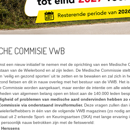
CHE COMMISIE VWB
t een nieuw initiatief te nemen met de oprichting van een Medische C
staan van de Wielerbond en al zijn leden. De Medische Commissie stelt 
n ‘veilig en gezond sporten’ uit te zetten en te bewaken en zal zich in 
ezond fietsen en dit in nauw overleg met het bestuur van de VWB. Het i
 Commissie worden aangekaart, maar eerder de intentie om alle wieler
eden van algemeen belang open en bloot aan de 140.000 leden bespr
iligheid of problemen van medische aard ondervinden hebben zo d
ommissie via onderstaand invulformulier.
Deze vragen zullen dan i
 wielerliefhebbers in één van de volgende VWB magazines (zo nodig
aat uit 2 erkende Sport- en Keuringsartsen (SKA) met lange ervaring i
k persoonlijk nauw betrokken zijn met de fietswereld:
l Herssens