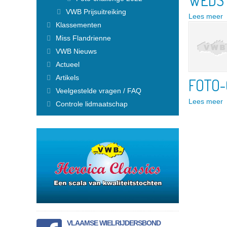
WEDST
Finaliste Anouk
VWB Prijsuitreiking
Lees meer
Finaliste Loes
Klassementen
Vorige Miss Flandriennes
VWB Nieuws
Miss Flandrienne
Actueel
VWB Nieuws
Artikels
Actueel
Veelgestelde vragen / FAQ
Artikels
Controle lidmaatschap
FOTO-
Lid Worden
Veelgestelde vragen / FAQ
Nieuw lidmaatschap
Lees meer
Controle lidmaatschap
Fietsplan voor bedrijven
Wachtwoord vergeten
Hulp bij foutmeldingen
Ledenvoordelen
Verzekering
Fietsbijstand
Info attest ziekenfonds
Magazine
Online magazine lezen
Reisverslagen - Ontdek
Magazine archief
Lidmaatschap voor heel het gezin
VLAAMSE WIELRIJDERSBOND