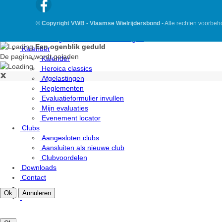
Algemene VWB Verzekering
Fietsongeval, wat nu
© Copyright VWB - Vlaamse Wielrijdersbond
- Alle rechten voorbe
Fietsverzekering omnium & diefstal (optie)
Overige optionele verzekeringen
Een ogenblik geduld
Kalender
De pagina wordt geladen
Kalender
Heroica classics
Afgelastingen
Reglementen
Evaluatieformulier invullen
Mijn evaluaties
Evenement locator
Clubs
Aangesloten clubs
Aansluiten als nieuwe club
Clubvoordelen
Downloads
Contact