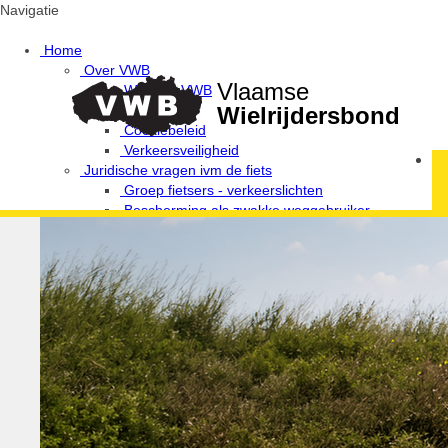
Navigatie
Home
Over VWB
Vlaamse
Waarom VWB
Privacy
Wielrijdersbond
Cookiebeleid
Verkeersveiligheid
Juridische vragen ivm de fiets
Groep fietsers - verkeerslichten
Bescherming als zwakke weggebruiker
Provinciale afgevaardigden en uitleendiensten
Ethiek / Integriteit / Verkeersregels
Fiets Wijs!
Campagne Fietsen in harmonie
De 10 geboden van de wielertoerist / MTB'er
Verkeerswetgeving voor fietsers
Antidoping
Verantwoordelijke Integriteit / Ethiek
Media & wedstrijden
VWB Foto-Challenges
Foto-challenge 2020