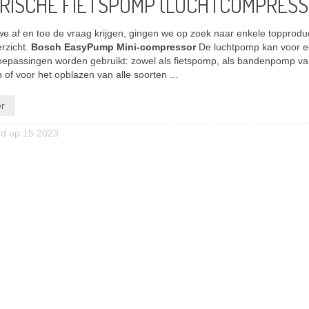
RISCHE FIETSPOMP (LUCHTCOMPRESS
e af en toe de vraag krijgen, gingen we op zoek naar enkele topprodu
erzicht.
Bosch EasyPump Mini-compressor
De luchtpomp kan voor ee
toepassingen worden gebruikt: zowel als fietspomp, als bandenpomp va
 of voor het opblazen van alle soorten ...
r
rd op 15 2023