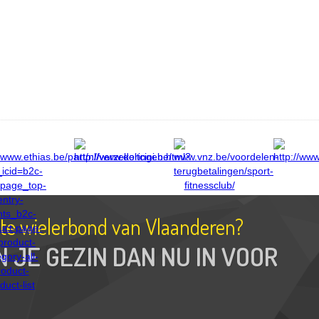
tste wielerbond van Vlaanderen?
N JE GEZIN DAN NU IN VOOR