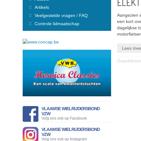
ELEKT
Finaliste Anouk
Artikels
Finaliste Loes
Aangezien w
Veelgestelde vragen / FAQ
Vorige Miss Flandriennes
een kort ov
VWB Nieuws
Controle lidmaatschap
dagelijkse 
Actueel
motorfietsen
Artikels
Veelgestelde vragen / FAQ
Lees mee
Controle lidmaatschap
Lid Worden
Gepublicee
Nieuw lidmaatschap
Fietsplan voor bedrijven
Wachtwoord vergeten
Hulp bij foutmeldingen
Ledenvoordelen
Verzekering
Fietsbijstand
Info attest ziekenfonds
VLAAMSE WIELRIJDERSBOND
Magazine
VZW
Online magazine lezen
Volg ons ook op Facebook
Reisverslagen - Ontdek
VLAAMSE WIELRIJDERSBOND
Magazine archief
VZW
Lidmaatschap voor heel het gezin
Volg ons ook op Instagram