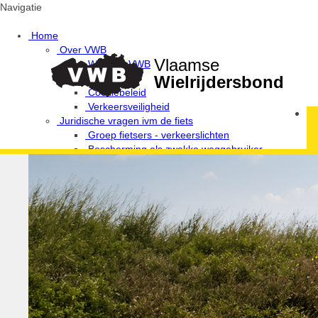
Navigatie
Home
Over VWB
Vlaamse
Waarom VWB
Privacy
Wielrijdersbond
Cookiebeleid
Verkeersveiligheid
Juridische vragen ivm de fiets
Groep fietsers - verkeerslichten
Bescherming als zwakke weggebruiker
Provinciale afgevaardigden en uitleendiensten
Ethiek / Integriteit / Verkeersregels
Fiets Wijs!
Campagne Fietsen in harmonie
De 10 geboden van de wielertoerist / MTB'er
Verkeerswetgeving voor fietsers
Antidoping
Verantwoordelijke Integriteit / Ethiek
Media & wedstrijden
VWB Foto-Challenges
Foto-challenge 2020