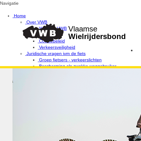
Navigatie
Home
Over VWB
Vlaamse
Waarom VWB
Privacy
Wielrijdersbond
Cookiebeleid
Verkeersveiligheid
Juridische vragen ivm de fiets
Groep fietsers - verkeerslichten
Bescherming als zwakke weggebruiker
Provinciale afgevaardigden en uitleendiensten
Ethiek / Integriteit / Verkeersregels
Fiets Wijs!
Campagne Fietsen in harmonie
De 10 geboden van de wielertoerist / MTB'er
Verkeerswetgeving voor fietsers
Antidoping
Verantwoordelijke Integriteit / Ethiek
Media & wedstrijden
VWB Foto-Challenges
Foto-challenge 2020