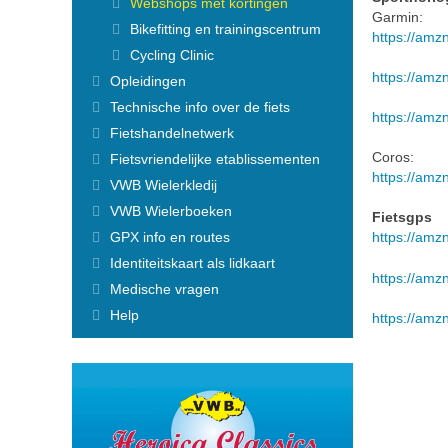
Webshops met kortingen
Finaliste Anouk
Garmin:
Bikefitting en trainingscentrum
Finaliste Loes
https://amz
Vorige Miss Flandriennes
Cycling Clinic
VWB Nieuws
https://amz
Opleidingen
Actueel
Technische info over de fiets
Artikels
https://amz
Fietshandelnetwerk
Veelgestelde vragen / FAQ
Controle lidmaatschap
Coros:
Fietsvriendelijke etablissementen
Lid Worden
https://amz
VWB Wielerkledij
Nieuw lidmaatschap
VWB Wielerboeken
Fietsplan voor bedrijven
Fietsgps
Wachtwoord vergeten
GPX info en routes
https://amz
Hulp bij foutmeldingen
Identiteitskaart als lidkaart
Ledenvoordelen
https://amz
Medische vragen
Verzekering
Fietsbijstand
Help
https://amz
Info attest ziekenfonds
Magazine
Online magazine lezen
Reisverslagen - Ontdek
Magazine archief
Lidmaatschap voor heel het gezin