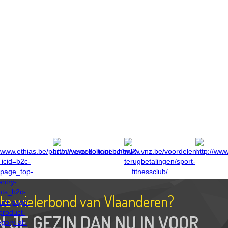
tste wielerbond van Vlaanderen?
N JE GEZIN DAN NU IN VOOR