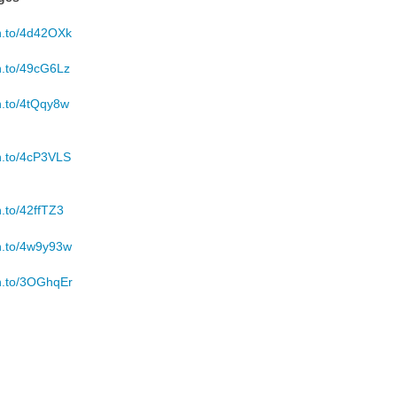
n.to/4d42OXk
n.to/49cG6Lz
n.to/4tQqy8w
n.to/4cP3VLS
n.to/42ffTZ3
n.to/4w9y93w
n.to/3OGhqEr