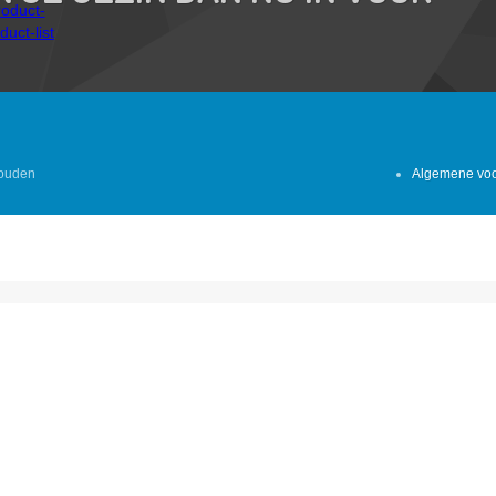
houden
Algemene vo