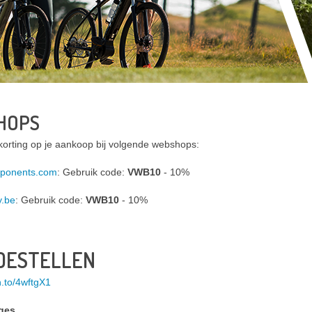
HOPS
korting op je aankoop bij volgende webshops:
ponents.com
: Gebruik code:
VWB10
- 10%
y.be
: Gebruik code:
VWB10
- 10%
OESTELLEN
n.to/4wftgX1
ges