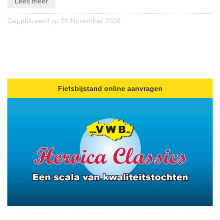
Lees meer
Verkeersregels
Gepubliceerd op 99 November 2016
Media
&
wedstrijden
Klassementen
Miss
Fietsbijstand online aanvragen
Flandrienne
VWB
Nieuws
Actueel
Artikels
Veelgestelde
vragen
/
FAQ