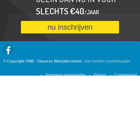
SLECHTS €40
/JAAR
nu inschrijven
© Copyright VWB - Vlaamse Wielrijdersbond
- Alle rechten voorbehouden
Algemene voorwaarden
Privacy
Cookiebeleid