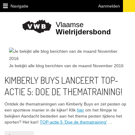
Navigatie
Aanmelden
Home
Vlaamse
Over
Wielrijdersbond
VWB
Juridische
vragen
ivm
de
Je bekijkt alle blog berichten van de maand
November 2016
fiets
KIMBERLY BUYS LANCEERT TOP-
Provinciale
ACTIE 5: DOE DE THEMATRAINING!
afgevaardigden
en
uitleendiensten
Ontdek de thematrainingen van Kimberly Buys en zet pesten op
een sportieve manier in de kijker! Klik
hier
om het filmpje te
Ethiek
bekijken Aandacht besteden aan het thema pesten tijdens het
/
sporten? Het kan!
TOP-actie 5 'Doe de thematraining'
...
Integriteit
/