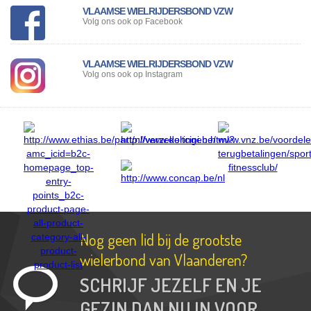
VLAAMSE WIELRIJDERSBOND VZW
Controle
Volg ons ook op Facebook
lidmaatschap
Lid
VLAAMSE WIELRIJDERSBOND VZW
Worden
Volg ons ook op Instagram
Ledenvoordelen
Verzekering
Kalender
Clubs
Downloads
Nog geen lid bij de grootste
Contact
wielerbond van Vlaanderen?
SCHRIJF JEZELF EN JE
GEZIN DAN NU IN VOOR